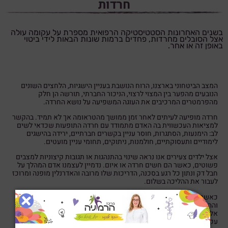
חרדות
בשנים האחרונות הסטטיסטיקה הרפואית מספרת על עקומה עולה
אצל הסובלים מחרדות, פחדים ברמות שונות הבאות לידי ביטוי
באופן זה או אחר.
המצב הביטחוני בארצנו, הרוח הנושבת בעניין הישגיות, הלחצים השונים
הנובעים מהפער בין המצוי לרצוי, הניכור החברתי, תורשה הן חלק
מהפרמטרים המרכיבים את העוגה המשפיעה על נושא החרדה.
חרדה מופיעה לעיתים לאחר זמן ממושך מהטראומה אך לא תמיד. בהקשר
למציאות העכשווית בה האדם מתמודד עם חרדה התופעות שכדאי לשים
לב: הימנעות, הסתגרות, חוסר עניין בקשרים חברתיים, ירידה בהישגים
לימודיים ותעסוקתיים, חולמנות, ניתוקים, תחומי עניין מועטים.
אצל ילדים צעירים אנו נראה שינוי בהתנהגות או תגובות קיצוניות למצבים
פשוטים, כאשר הם חשים חרדה או איום. נדמיין לעצמנו אדם המהלך על
חבל דק ונתון כל רגע בסכנה, הדריכות שלו מרובה והאדרנלין מופנה ומרוכז
לעבור את ההליכה בשלום.
כאשר אדם בכל גיל חש חרדה או איום הוא נמצא בדריכות גבוהה
וההתנהגות שלו מופעלת מנגנוני ההישרדות fight ,flight, freeze מנגנונים
אלו מדברים על התגובה הראשונית שלנו שמקורה במוח הזחלי האחורי.
עקב כך כאשר אנו נתונים לחרדה כל שהיא איננו מסוגלים להפנות את