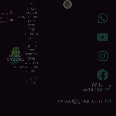
ד"ר
רבקה
הצהרת
אלקובי
נגישות
פוסט-דוקטורט
מדיניות
א. בן
פרטיות
גוריון.
מנחה
ומפתחת
תוכן
משרד
החינוך.
יזמית
עקבו
ומיסדת
אחרינו
מרכז
בווטסאפ
הרמוניה.
פסיכותרפיסטית
מומחית.
קרא
עוד
054-
5514084
rivkaal@gmail.com