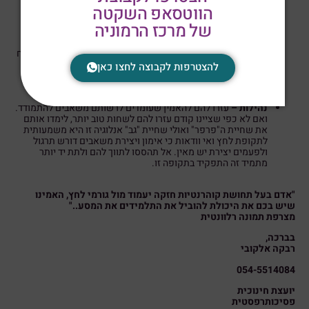
הווטסאפ השקטה
מתמיד מהווה משמעות על אף המורכבת שלה היא מאפשרת
לתלמידים לשים לעצמם יעד ולכבוש אותו.
של מרכז הרמוניה
מובנות
–
עוררו בתלמידים את ההבנה לקבלת המצב. תאפשרו שיח
של קבלת המציאות ושהתשובה בתוככם תוביל ל- "האתגר מובן
להצטרפות לקבוצה לחצו כאן
ואנחנו מסוגלים לקבל אותו".
נהילות –
עזרו להם להאמין שעומדים לרשותם משאבים להתמודד.
ואם לא כפי שציינו קודם עזרו להם לשחות טוב יותר, לימדו אותם
את שחיית ה"פרפר" ואולי שחיית "גב" אנלוגיה זו היא משמעותית
לתקופת לחץ ואי וודאות כי אימון ויצירת משאבים דורש תרגול
ולפעמים יצירת יש מאין. אל תהססו לתווך להם ולתת יד יותר
מתמיד זה התפקיד בתקופה זו.
"אדם בעל תחושת קוהרנטיות חזקה יעמוד מול גורמי לחץ, האמינו
שיש בכם את היכולת להוביל את התלמידים את המסע.."
מצרפת תמונה רלוונטית
בברכה,
רבקה אלקובי
054-5514084
יועצת חינוכית
פסיכותרפסטית