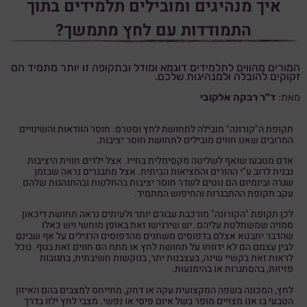
איך מנהיגים ומובילים תלמידים בתוך
התמודדות עם לחץ מתמשך?
המורים מהווים לתלמידים דוגמא ומודל ובתקופה זו יותר מתמיד הם
זקוקים להובלה ולמנהיגות שלכם.
מאת:
ד"ר רבקה אלקובי
תקופת ה"קורונה" מובילה לתחושת לחץ וסטרס. חוסר הוודאות והשינויים
המרובים שאנו חווים מובילים לתחושת חוסר יציבות.
אדם מטבעו שואף לשליטה מקסימלית בחייו. אצל ילדים חווית היציבות
נבנית לרוב ע"י ההורים והמציאות הביתית. אצל מתבגרים נראה שבזמן
שגרה וביומיום הם נוטים לשדר חוסר יציבות בהחלטות ובהתנהגות שלהם
עקב תקופת ההתבגרות והחיפוש המתמיד.
לכן תקופת "הקורונה" מורכבת עבורם יותר ולעיתים נראה תחושת דיכאון
סמויה שמשתלטת עליהם. יש שירגישו זאת באופן מוחשי ויש כאלו
שהדבר יתבטא אצלם בדפוסים משתנים מהדפוסים הרגילים על אף שבינם
לבין עצמם הם לא ידווחו על תחושת לחץ או מתח הם חווים זאת בגוף. נוכל
לראות זאת בקשיי שינה, בעצבנות יתר, בנוקשות חשיבתית, בתגובות
פזיזות, בהסתגרות או בהימנעות.
לחץ, המכונה בשפה המקצועית עקה או דחק, מתייחס למצבים בהם האיזון
הטבעי בו אנו מצויים מופר בשל איום פיסי או נפשי. מצבי לחץ ילוו בדרך