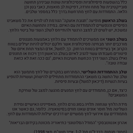
כלל בהשפעות פיסיולוגיות ופסיכולוגיות שונות שביניהן תחושה
סובייקטיבית של מתח וחרדה, דפיקות לב מואצות, כאבי בטן וכן
הלאה. התמודדות עם לחץ מתרחשת בדרך כלל במספר שלבים.
בשלב הראשון
מופיעה "תגובת אזעקה" הגורמת לנו לגייס את כל משאבינו
הפיסיים והנפשיים להתמודדות עם האיום. במידה ותחושת האיום
נמשכת, יש לשים לב למצב הרגשי ולהתייחס לשלב השני של ביטוי הלחץ.
בשלב השני
אנו ממשיכים להתמודד עם הלחץ באמצעות מנגנונים
מורכבים יותר מבחינה פסיכולוגית אשר חלקם יכולים להיות יעילים בטווח
הקרוב אך בעייתיים בטווח הרחוק. כך, למשל, אדם המצוי תחת איום של
פיטורים מעבודתו עשוי להגיב לאיום בשלב הראשון דרך ויכוח או תחנונים
ואילו בשלב השני דרך הכחשת חשיבות האיום, "גם ככה זאת לא כזאת
עבודה טובה".
שלב ההתמודדות השלישי
, המתרחש במקרים של לחץ מתמשך הוא
שלב של התשה בו משאבי ההתמודדות מתחילים להישחק ועשויות להופיע
בעיות רגשיות (דיכאון למשל) ובעיות פיסיות.
כיצד, אם כן, מתמודדים עם לחץ ונמנעים מהגעה למצב של שחיקת
המשאבים?
מידת הלחץ שנחווה תלויה בסוג גורם הלחץ, מאפיינינו האישיים ומידת
השליטה מול חוסר אונים שאנו חווים בסיטואציה. כלומר, גם כאשר אנו
מתמודדים עם אירועי לחץ ממשיים יש דרכים יעילות להתמודדות עם לחץ.
אהרון אנטונובסקי "המודל הסלוטוגני כתיאוריה מכוונת בקידום הבריאות"
(מתוך: מגמות, כרך ל"ט מס' 1-2, אייר תשנ"ח, מאי 1998)