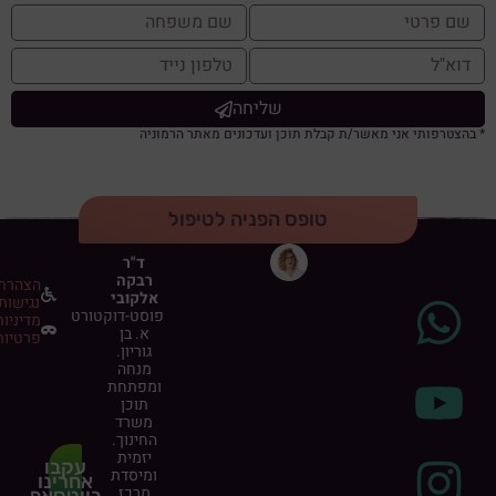
שליחה
* בהצטרפותי אני מאשר/ת קבלת תוכן ועדכונים מאתר הרמוניה
טופס הפניה לטיפול
ד"ר
רבקה
הצהרת
אלקובי
נגישות
פוסט-דוקטורט
מדיניות
א. בן
פרטיות
גוריון.
מנחה
ומפתחת
תוכן
משרד
החינוך.
יזמית
עקבו
ומיסדת
אחרינו
מרכז
בווטסאפ