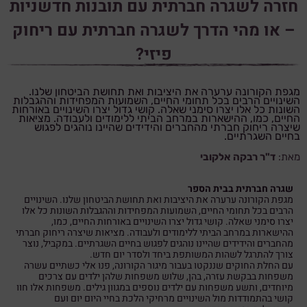
חזרה לשגרה חברתית עם תובנות חדשניות
– או מהי הדרך לשגרה חברתית עם ריחוק
פיזי?
מגפת הקורונה ערערה את היציבות ואת תחושת הביטחון שלנו.
השינויים הרבים בכל תחומי החיים, השמועות המפחידות וההגבלות
השונות כל אלו יצרו סימני שאלה. קושי גדול יצרו השינויים באורחות
החיים, כמו, ההישארות במרחב הביתי ללימודים ולעבודה. מציאות
שיצרה ריחוק חברתי מהחברים והידידים שהיינו נוהגים לפגוש
בחיים השגרתיים.
מאת:
ד"ר רבקה אלקובי
שגרה חברתית בבית הספר
מגפת הקורונה ערערה את היציבות ואת תחושת הביטחון שלנו. השינויים
הרבים בכל תחומי החיים, השמועות המפחידות וההגבלות השונות כל אלו
יצרו סימני שאלה. קושי גדול יצרו השינויים באורחות החיים, כמו,
ההישארות במרחב הביתי ללימודים ולעבודה. מציאות שיצרה ריחוק חברתי
מהחברים והידידים שהיינו נוהגים לפגוש בחיים השגרתיים. במקביל, נוצר
צורך להתרגל לשהות המשותפת ביחד ולסדר יום חדש.
עם החלת החוקים שננקטו בעבור מיגור הקורונה, פנו אלי כשתיים עשרה
משפחות בבקשת עזרה, בהן, שלוש משפחות שלהן ילדים עם צרכים
מיוחדים, ותשע משפחות עם ילדים נוספים במגוון גילים. משפחות אלו חוו
קושי בהתמודדות מול השינויים מרחיקי הלכת בחיי היום יום ועם