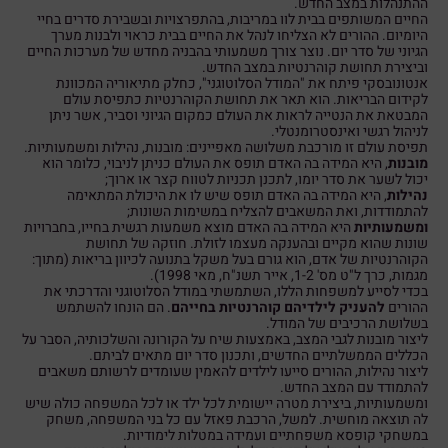
ההתנהלות במצב החדש.
החיים המשותפים בבית לוו במריבות, בהתפרצויות ובשבירת סדרים בחיי
היומיום. ההורים לא הצליחו לנהל את החיים בבית כראוי ולבנות מערך
הגיוני של סדר יום. נוצר צורך משמעותי בהבניה מחדש של מערכות החיים
וביצירת תחושת קוהרנטיות במצב החדש.
אנטונובסקי פיתח את "המודל הסלוטוגני", כחלק מתיאוריה המכוונת
לקידום הבריאות. הוא תאר את תחושת הקוהרנטיות כתפיסת עולם
המבטאת את הנטייה לראות את העולם כמקום הגיוני וסביר, אשר ניתן
לניהול רגשי ואינסטרומנטלי.
תפיסת עולם זו מורכבת משלושה מאפיינים: מובנות, נהילות ומשמעותיות.
מובנות
, היא המידה בה האדם תופס את העולם כניתן לניבוי, כלומר הוא
יכול לשער את סדר יומו, לתכנן תכניות לטווח קצר או ארוך;
נהילות
, היא המידה בה האדם תופס שיש לו את היכולת המתאימה
להתמודדות, ואת המשאבים להצליח במשימות השונות;
ומשמעותיות
היא המידה בה האדם מוצא משמעות רגשית בחייו, בחברויות
שונות שהוא מקיים ובהענקה מעצמו לזולת. חוזקה של תחושת
הקוהרנטיות של אדם, הוא גורם בעל משקל בתנועה לכיוון בריאות (מתוך:
מגמות, כרך ל"ט מס' 1-2, אייר תשנ"ח, מאי 1998).
בכדי לסייע למשפחות הללו, השתמשתי במודל הסלוטוגני והדרכתי את
ההורים
להעניק לילדיהם קוהרנטיות בחייהם
. הם הונחו להשתמש
בשלושת הרכיבים של המודל.
ליצור מובנות לגבי המצב, באמצעות שיח על הקורונה והשלכותיה, הסבר על
הכללים הממשלתיים החדשים, ותכנון סדר יום מתאים לביתם.
ליצור נהילות, ההורים סייעו לילדים להאמין שעומדים לרשותם משאבים
להתמודד עם המצב החדש.
ומשמעותיות, ביצירת מטרה יישומית לכל ילד או לכל המשפחה כולה שיש
לה תוצאה מוחשית. למשל, הרכבת פאזל עם כל בני המשפחה, משחק
במשחקי קופסא משפחתיים ועמידה במטלות לימודיות.