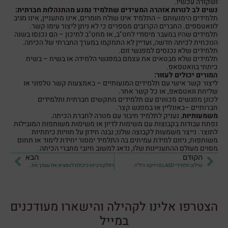
ושקורה עכשיו.
נשים לב לנורות אזהרה המעידים שתלמיד נמנע מהתנהלות חברתית:
תלמידים הימנעותם – התלמיד אינו שולח חומרים, אינו מתעניין, אינו מגיב
לוואטספים. החברים הקרובים מספרים כי לא ניתן ליצור עימו קשר.
תלמידים שהיו במעבר מיסודי לחט"ב, או מחט"ב לתיכון – הם נכנסו בשנה
הנוכחית לכיתה חדשה, ועדיין לא התמקמו במערך החברתי של הכיתה.
תלמידים שלא נכנסים למפגשי זום.
תלמידים שלא מבטאים את עצמם במפגשי הלמידה או בשיח – בשיח
כיתתי בוואטסאפ.
המורים יכולים לעזור:
ליצור קשר אישי עם תלמידים המנעותיים – באמצעות קשר טלפוני או
שליחת וואטסאפ, או כל קשר אחר.
לכונן מפגשים מכוונים עם תלמידים מתקשים חברתית ותלמידים
חברותיים –באונליין או במפגש קצר.
משמעותיות
, נעניק לתלמיד חיבור עם מטרה לחברת הכיתה.
נפתח עבודות בקבוצות עם משימות לדיון או משימות משותפות המובילות
לתוצר. נייצר משמעות לקבוצה שלנו; נבנה חידון על חוויות כיתתיות
משותפות; ניזום למידת עמיתים בה התלמיד ימסור יחידת לימוד או תחום
מסוים מעולם ההתעניינות שלו, נדאג למשוב חיובי מחברי הכיתה.
הקודם
הבא
שילוב תלמידי ASD בפרויקט היל"ה
רפלקטיביות כיכולת להמציא את עצמך מחדש
הצטרפו אלינו לקהילה והישארו מעודכנים
במייל