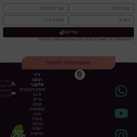
שליחה
* בהצטרפותי אני מאשר/ת קבלת תוכן ועדכונים מאתר הרמוניה
טופס הפניה לטיפול
ד"ר
רבקה
הצהרת
אלקובי
נגישות
פוסט-דוקטורט
מדיניות
א. בן
פרטיות
גוריון.
מנחה
ומפתחת
תוכן
משרד
החינוך.
יזמית
עקבו
ומיסדת
אחרינו