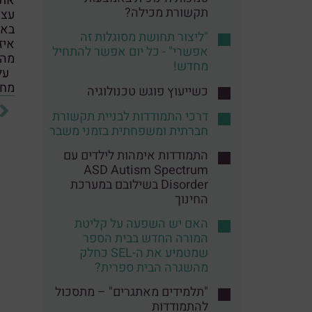
את 
תקשורת מכילה?
עצר
באי
"ליצור תחושת מסוגלות זה
איז
אפשרי" - כל יום אפשר להתחיל
מה 
מחדש!
על 
מחכ
כשייעוץ פוגש טכנולוגיה
דרכי התמודדות לבניית תקשורת
חברתית ומשפחתית בזמני משבר
התמודדות אימהות לילדים עם
ASD Autism Spectrum
Disorder בשילובם במערכת
החינוך
האם יש השפעה על קליטת
המורה החדש בבית הספר
שמטמיע את ה-SEL כחלק
מהשגרה הבית ספרית?
"תלמידים מאתגרים" – מתסכול
להתמודדות