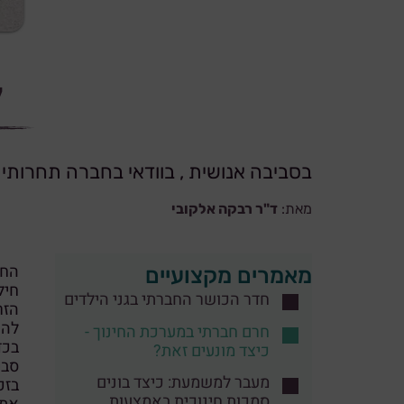
ל
בסביבה אנושית , בוודאי בחברה תחרותי
מאת:
ד"ר רבקה אלקובי
החו
מאמרים מקצועיים
חילי ט
חדר הכושר החברתי בגני הילדים
הזר
להר
חרם חברתי במערכת החינוך -
בכד
כיצד מונעים זאת?
סבי
מעבר למשמעת: כיצד בונים
בזכ
סמכות חינוכית באמצעות