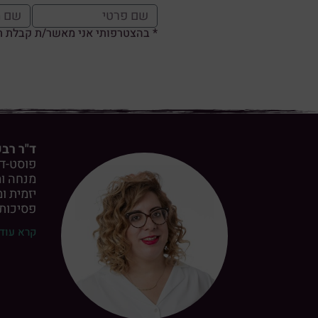
* בהצטרפותי אני מאשר/ת קבלת תו
ד"ר רב
פוסט-דוק
מנחה ומ
יזמית ו
פסיכות
קרא עוד