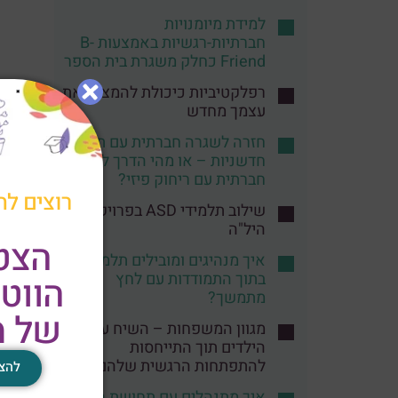
למידת מיומנויות
חברתיות-רגשיות באמצעות B-
Friend כחלק משגרת בית הספר
רפלקטיביות כיכולת להמציא את
עצמך מחדש
חזרה לשגרה חברתית עם תובנות
חדשניות – או מהי הדרך לשגרה
חברתית עם ריחוק פיזי?
רוצים לה
שילוב תלמידי ASD בפרויקט
היל"ה
הצט
איך מנהיגים ומובילים תלמידים
בתוך התמודדות עם לחץ
הווט
מתמשך?
של מ
מגוון המשפחות – השיח עם
הילדים תוך התייחסות
להתפתחות הרגשית שלהם
להצט
איך מתנהלים עם תחושת הכעס