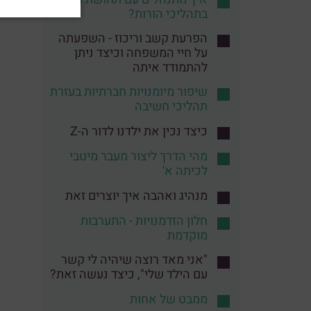
בתהליכי הורות?
הפרעת קשב וריכוז - השפעתה
על חיי המשפחה וכיצד ניתן
להתמודד איתה
שיפור מיומנויות חברתיות בעזרת
תהליכי חשיבה
כיצד נכין את ילדנו לדור ה-Z
מהי הדרך ליצור מעבר מיטבי
לכיתה א'
מנהיג ואהבה איך יוצרים זאת
חלון הזדמנויות - התערבות
מוקדמת
"אני מאד רוצה שיהיה לי קשר
עם הילד שלי", כיצד נעשה זאת?
ממבט של אחות