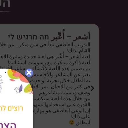
הכ
أشعر – أُعَّبر מה מרגיש לי
التدريب العاطفي يبدأ في سن مبكر… من خلال ل
القيام بذلك!
لعبة أشعر – أُعَّبر هي لعبة جديدة ومثيرة للاهت
لعبة ذاكرة مبتكرة مع رسومات استثنائية!
تم تصميم هذه اللعبة لاكتشاف مشاعر الأطفال
تعبر عن المشاعر والأحاسيس، وتعطي اسمًا 
به الطفل خلال تجربة أو حدث معين.
في كثير من الأحيان، يمر الأطفال بتجارب م
وصف وتسمية مشاعرهم.
من خلال هذه اللعبة سيكتسبون المهارة اللازم
القدرة على استخدامها بسهولة في حياتهم اليو
רוצים לה
إن الوعي العاطفي هو مهارة مكتسبة، ولديك 
على ذلك!
הצט
لننطلق