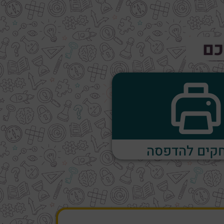
כם
קים להדפסה