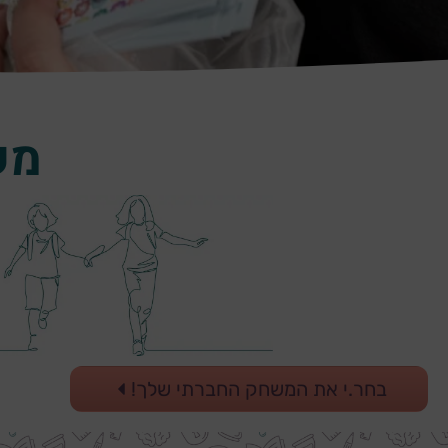
מש
בחר.י את המשחק החברתי שלך!