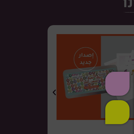
ו
לבחור גם כ
ערכה להתמודדות ו
את ההתנהגות ומד 
בערכת ניהול כעסי
שלה והכי חשוב נלמ
הכעס.
ערכת “ניהול כעסי
התעוררות תחושת ה
להתמודד נכון עם 