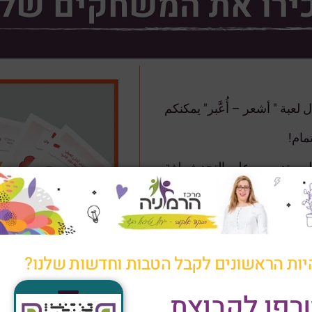
ירו את המשחקים שלנ
عبة " أشعر – أُعَّبر" يمكنكم
مام!
، وتدريبهم على التحدث بلغة
للشعور والإحساس الذي يمر
ختلفة ويجدون صعوبة في
ة للقيام بذلك، وسيصبح لديهم
مية.
יות הראשונים לקבל הטבות וחדשות שלנו?
الفرصة الآن لتدريب طفلك
רפו לקבוצת