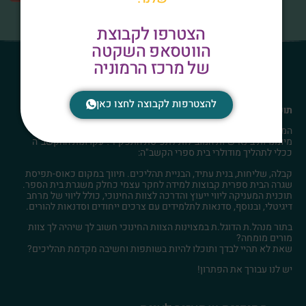
וחוויתים יותר!
הצטרפו לקבוצת
הווטסאפ השקטה
של מרכז הרמוניה
פדגוגיה בהקשב"ה
להצטרפות לקבוצה לחצו כאן
תוכנית פדגוגיה בהקשב"ה מס' 29599
המורה מומחה בתחומו ויש לחבר אותו למניע האישי ויכולותיו. מהן
מיומנויות בינאישיות המובילות לתפיסת התפקיד? עקרונות ההקשב"ה
ככלי לתהליך מודולרי בית ספרי הקשב"ה:
קבלה, שליחות, בנית עתיד, הבניית תהליכים. תיווך במקום כאוס-תפיסת
שגרה הבית ספרית קבוצות למידה לחקר עצמי כחלק משגרת בית הספר.
תוכנית המעניקה ליווי ייעוץ והדרכה לצוות החינוכי, כולל ליווי של מרחב
דיגיטלי, ובנוסף, סדנאות לתלמידים עם צרכים ייחודים וסדנאות להורים.
בתור מנהל.ת הדוגל.ת במצוינות הצוות החינוכי חשוב לך שיהיה לך צוות
מורים מומחה?
שאת לא תהיי לבדך ותוכלו להיות בשותפות וחשיבה מקדמת תהליכים?
יש לנו עבורך את הפתרון!