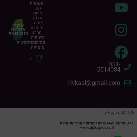
ומפתחת
תוכן
משרד
החינוך.
יזמית
עקבו
ומיסדת
אחרינו
מרכז
בווטסאפ
הרמוניה.
פסיכותרפיסטית
מומחית.
קרא
עוד
054-
5514084
rivkaal@gmail.com
© 2026 רבקה אלקובי
D++
פיתוח web בנייה ותחזוקת אתרי אינטרנט
www.dplusplus.co.il