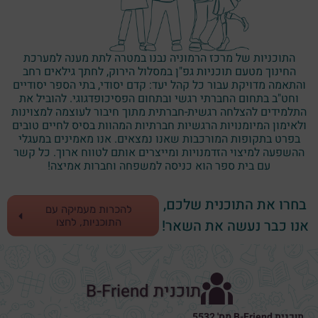
התוכניות של מרכז הרמוניה נבנו במטרה לתת מענה למערכת
החינוך מטעם תוכניות גפ"ן במסלול הירוק, לחתך גילאים רחב
והתאמה מדויקת עבור כל קהל יעד: קדם יסודי, בתי הספר יסודיים
וחט"ב בתחום החברתי רגשי ובתחום הפסיכופדגוגי. להוביל את
התלמידים להצלחה רגשית-חברתית מתוך חיבור לעוצמה למצוינות
ולאימון המיומנויות הרגשיות חברתיות המהוות בסיס לחיים טובים
בפרט בתקופות המורכבות שאנו נמצאים. אנו מאמינים במעגלי
ההשפעה למיצוי הזדמנויות ומייצרים אותם לטווח ארוך. כל קשר
עם בית ספר הוא כניסה למשפחה וחברות אמיצה!
בחרו את התוכנית שלכם,
להכרות מעמיקה עם
אנו כבר נעשה את השאר!
התוכניות, לחצו
תוכנית B-Friend
תוכנית B-Friend מס' 5532