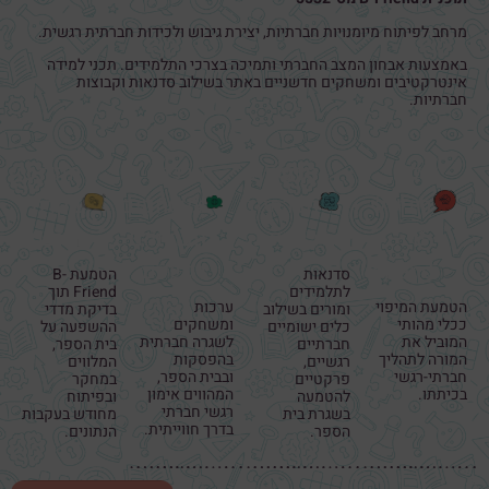
מרחב לפיתוח מיומנויות חברתיות, יצירת גיבוש ולכידות חברתית רגשית.
באמצעות אבחון המצב החברתי ותמיכה בצרכי התלמידים. תכני למידה
אינטרקטיבים ומשחקים חדשניים באתר בשילוב סדנאות וקבוצות
חברתיות.
כלי
סדנאות
ערכות
תהליכי
דיגיטלי
חברתיות
ומשחקים
בקרה
B-
רגשיות
חברתיים
ועיבוד
Friend
רגשיים
סדנאות
הטמעת B-
לתלמידים
Friend תוך
הטמעת המיפוי
ערכות
ומורים בשילוב
בדיקת מדדי
ככלי מהותי
ומשחקים
כלים ישומיים
ההשפעה על
המוביל את
לשגרה חברתית
חברתיים
בית הספר,
המורה לתהליך
בהפסקות
רגשיים,
המלווים
חברתי-רגשי
ובבית הספר,
פרקטיים
במחקר
בכיתתו.
המהווים אימון
להטמעה
ובפיתוח
רגשי חברתי
בשגרת בית
מחודש בעקבות
בדרך חווייתית.
הספר.
הנתונים.