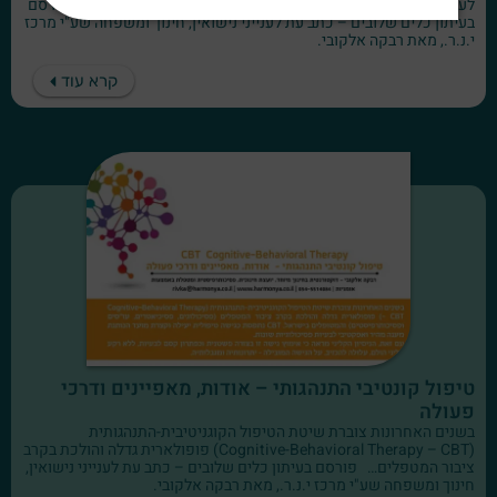
לעתים ציוניה אינם משקפים את ידיעותיה על אף היותה מחוננת… פורסם
בעיתון כלים שלובים – כתב עת לענייני נישואין, חינוך ומשפחה שע"י מרכז
י.נ.ר., מאת רבקה אלקובי.
קרא עוד
טיפול קונטיבי התנהגותי – אודות, מאפיינים ודרכי
פעולה
בשנים האחרונות צוברת שיטת הטיפול הקוגניטיבית-התנהגותית
(Cognitive-Behavioral Therapy – CBT) פופולארית גדלה והולכת בקרב
ציבור המטפלים… פורסם בעיתון כלים שלובים – כתב עת לענייני נישואין,
חינוך ומשפחה שע"י מרכז י.נ.ר., מאת רבקה אלקובי.