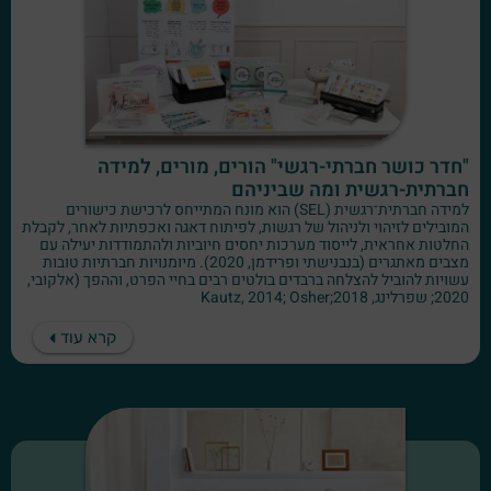
"חדר כושר חברתי-רגשי" הורים, מורים, למידה
חברתית-רגשית ומה שביניהם
למידה חברתית־רגשית (SEL) הוא מונח המתייחס לרכישת כישורים
המובילים לזיהוי ולניהול של רגשות, לפיתוח דאגה ואכפתיות לאחר, לקבלת
החלטות אחראית, לייסוד מערכות יחסים חיוביות ולהתמודדות יעילה עם
מצבים מאתגרים (בנבנישתי ופרידמן, 2020). מיומנויות חברתיות טובות
עשויות להוביל להצלחה ברבדים בולטים רבים בחיי הפרט, וההפך (אלקובי,
2020; שפרלינג, 2018;Kautz, 2014; Osher
קרא עוד