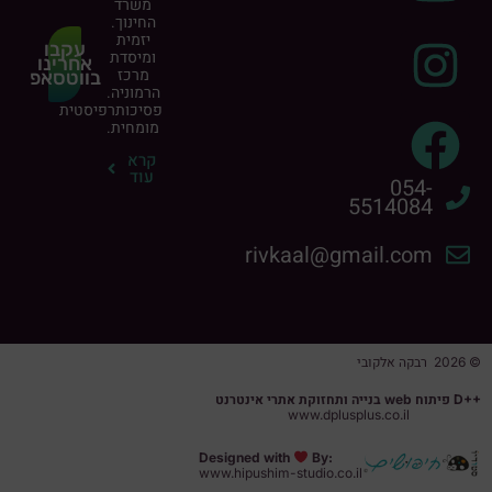
משרד
החינוך.
יזמית
עקבו
ומיסדת
אחרינו
מרכז
בווטסאפ
הרמוניה.
פסיכותרפיסטית
מומחית.
קרא
עוד
054-
5514084
rivkaal@gmail.com
© 2026 רבקה אלקובי
D++
פיתוח web בנייה ותחזוקת אתרי אינטרנט
www.dplusplus.co.il
Designed with
By:
www.hipushim-studio.co.il